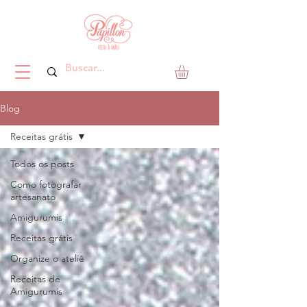
Blog
Receitas grátis
Todos os posts
Como fotografar
artesanato
Amigurumis
Receitas grátis
Organize o ateliê
Receitas de
Amigurumis