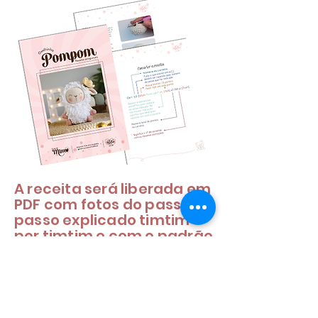
A receita será liberada em
PDF com fotos do passo a
passo explicado timtim
por timtim e com o padrão
de qualidade que as
clientes amam!
AMOR em dose dupla