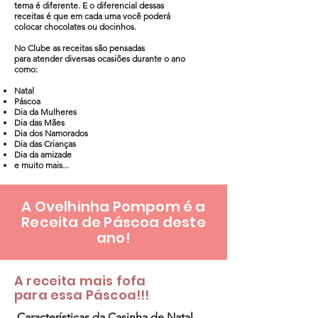
tema é diferente. E o diferencial dessas
receitas é que em cada uma você poderá
colocar chocolates ou docinhos.
No Clube as receitas são pensadas
para atender diversas ocasiões durante o ano
como:
Natal
Páscoa
Dia da Mulheres
Dia das Mães
Dia dos Namorados
Dia das Crianças
Dia da amizade
e muito mais...
A Ovelhinha Pompom é a
Receita de Páscoa deste
ano!
A receita mais fofa
para essa Páscoa!!!
Características da Casinha de Natal