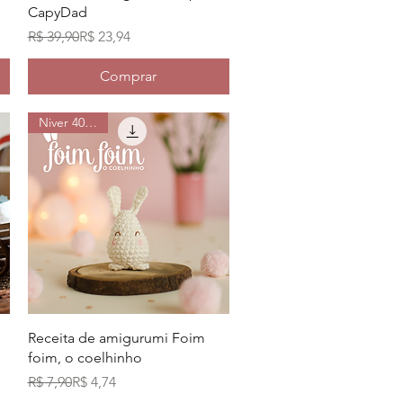
CapyDad
Preço normal
Preço promocional
R$ 39,90
R$ 23,94
Comprar
Niver 40% off
Visualização rápida
Receita de amigurumi Foim
foim, o coelhinho
Preço normal
Preço promocional
R$ 7,90
R$ 4,74