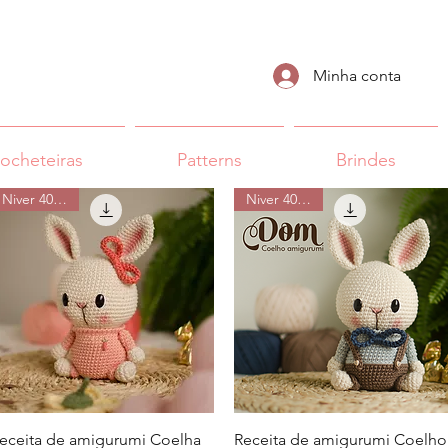
Minha conta
rocheteiras
Patterns
Brindes
Niver 40% off
Niver 40% off
Visualização rápida
Visualização rápida
eceita de amigurumi Coelha
Receita de amigurumi Coelho