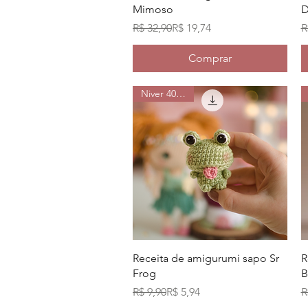
Mimoso
D
Preço normal
Preço promocional
P
P
R$ 32,90
R$ 19,74
R
Comprar
Niver 40% off
Visualização rápida
Receita de amigurumi sapo Sr
R
Frog
B
Preço normal
Preço promocional
P
P
R$ 9,90
R$ 5,94
R