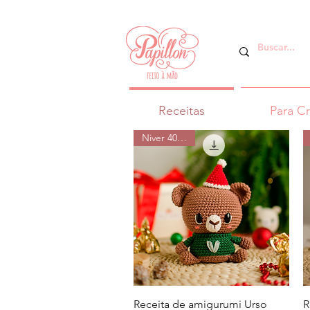
Receitas
Para C
Niver 40% off
Visualização rápida
Receita de amigurumi Urso
R