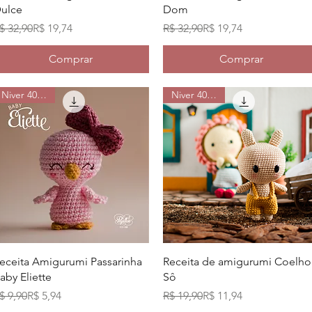
ulce
Dom
reço normal
reço promocional
Preço normal
Preço promocional
$ 32,90
R$ 19,74
R$ 32,90
R$ 19,74
Comprar
Comprar
Niver 40% off
Niver 40% off
Visualização rápida
Visualização rápida
eceita Amigurumi Passarinha
Receita de amigurumi Coelho
aby Eliette
Sô
reço normal
reço promocional
Preço normal
Preço promocional
$ 9,90
R$ 5,94
R$ 19,90
R$ 11,94