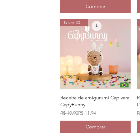
Comprar
Niver 40% off
Visualização rápida
Receita de amigurumi Capivara
R
CapyBunny
Preço normal
Preço promocional
P
P
R$ 19,90
R$ 11,94
R
Comprar