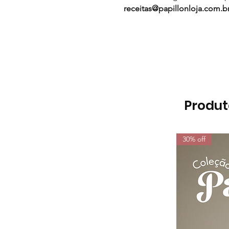
receitas@papillonloja.com.b
Produt
30% off