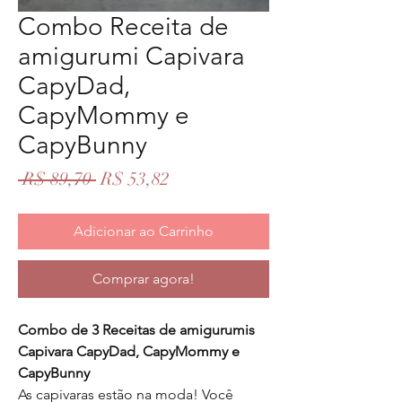
Combo Receita de
amigurumi Capivara
CapyDad,
CapyMommy e
CapyBunny
Preço
Preço
 R$ 89,70 
R$ 53,82
normal
promocional
Adicionar ao Carrinho
Comprar agora!
Combo de 3 Receitas de amigurumis
Capivara CapyDad, CapyMommy e
CapyBunny
As capivaras estão na moda! Você