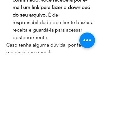
mail um link para fazer o download
do seu arquivo.
É de
responsabilidade do cliente baixar a
receita e guardá-la para acessar
posteriormente.
Caso tenha alguma dúvida, por favor,
me envie um e-mail:
receitas@papillonloja.com.br
Este é um arquivo PDF. Não se refere
ao produto pronto.
Produtos
relacionados