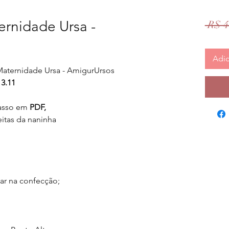
ernidade Ursa -
 R$ 4
Adic
Maternidade Ursa - AmigurUrsos
13.11
asso em
PDF,
eitas da naninha
iar na confecção;
;