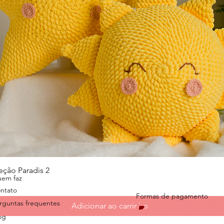
Visualização rápida
eção Paradis 2
em faz
ntato
Formas de pagamento
rguntas frequentes
Adicionar ao carrinho
og