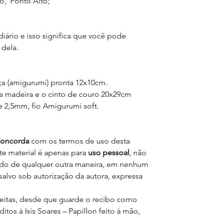
o, Ponto Alto;
diário e isso significa que você pode
 dela.
 (amigurumi) pronta 12x10cm.
a madeira e o cinto de couro 20x29cm
e 2,5mm, fio Amigurumi soft.
concorda
com os termos de uso desta
Este material é apenas para
uso pessoal
, não
ido de qualquer outra maneira, em nenhum
alvo sob autorização da autora, expressa
eitas, desde que guarde o recibo como
tos à Isis Soares – Papillon feito à mão,