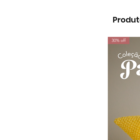
Produt
30% off