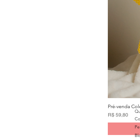
Pré-venda Col
Qu
Preço
R$ 59,80
Co
Pe
Bl